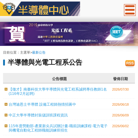
:::
目前位置：
主選單
>
最新公告
半導體與光電工程系公告
公告標題
發佈日期
【徵才】南臺科技大學半導體與光電工程系誠聘專任教師1名
2026/07/30
(116年2月起聘)
台灣迪恩士半導體 設備工程師熱情招募中
2026/06/18
中正大學半導體封裝儲訓班課程資訊
2026/06/09
115年度勞動部-產業新尖兵試辦計畫-職前訓練課程-電力電子
2026/06/02
與機電自動化工程師職能訓練班招生