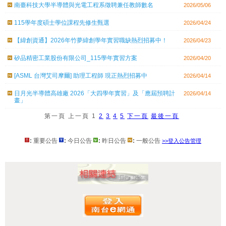
南臺科技⼤學半導體與光電⼯程系徵聘兼任教師數名
2026/05/06
115學年度碩士學位課程先修生甄選
2026/04/24
【緯創資通】2026年竹夢緯創學年實習職缺熱烈招募中！
2026/04/23
矽品精密工業股份有限公司_115學年實習方案
2026/04/20
[ASML 台灣艾司摩爾] 助理工程師 現正熱烈招募中
2026/04/14
日月光半導體高雄廠 2026「大四學年實習」及「應屆預聘計
2026/04/14
畫」
第一頁
上一頁
1
2
3
4
5
下一頁
最後一頁
:
重要公告
:
今日公告
:
昨日公告
:
一般公告
>>登入公告管理