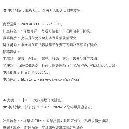
🎓 申請對象：現為大三、即將升大四之日間在校生。
實習區間： 2026/07/09 – 2027/06/30。
計畫特色： * 彈性修課： 每週可請假一日或兩個半日回校。
職涯銜接： 提供升學獎學金方案及畢業就業配套。
留任獎勵： 畢業轉任正式職缺累積年資可再領取高額留任獎金。
招募職缺：
工程類： 製程、自動化、資訊、設備、廠務、職安助理工程師。
管理類： 助理儲備幹部、行政助理管理師（生管/物控/客服/採購/財務/人資）。
申請期間： 即日起至 2026/05。
申請連結： https://www.surveycake.com/s/YVR22
🔥 方案二：【2026 大四應屆預聘計畫】
🎓 申請對象：預計於 2026/07 – 2026/12 取得畢業證書者。
計畫特色： * 提早領 Offer： 畢業證書未到即可錄取，跳過求職焦慮期。
專屬入職金： 限時加碼，完成報到即享專屬報到獎金。