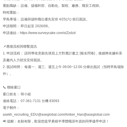
重點職缺： 設備、儲備幹部、自動化、製程、廠務、職安工程師。
時程重點：
早鳥專場： 設備與儲幹職位優先安排 4/25(六) 假日面談。
申請期間： 即日起至 2026/06。
申請連結：https://www.surveycake.com/s/Zzdzd
📌應徵流程與聯繫資訊
1. 申請流程： 請同學依意願先填寫上方對應計畫之 [報名問卷]，後續將依據科系
及廠內人力狀況安排面談。
2. 面試時間： 每週一、週三、週五上午 09:00~12:00 分梯次面試（預聘早鳥場除
外）。
📞 聯絡窗口
窗口姓名： 韓小姐
連絡電話： 07-361-7131 分機 83093
電子郵件：
asekh_recruiting_EDU@aseglobal.com/Amber_Han@aseglobal.com
📢 提醒：名額有限，歡迎想提早累積半導體職涯年資的同學儘早申請！