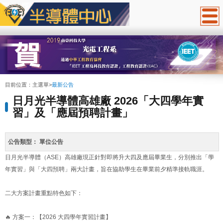
:::
目前位置：
主選單
>
最新公告
日月光半導體高雄廠 2026「大四學年實
習」及「應屆預聘計畫」
公告類型：
單位公告
日月光半導體（ASE）高雄廠現正針對即將升大四及應屆畢業生，分別推出「學
年實習」與「大四預聘」兩大計畫，旨在協助學生在畢業前夕精準接軌職涯。
二大方案計畫重點特色如下：
🔥 方案一：【2026 大四學年實習計畫】