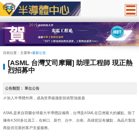
:::
目前位置：
主選單
>
最新公告
[ASML 台灣艾司摩爾] 助理工程師 現正熱
烈招募中
公告類型：
單位公告
🎉加入半導體外商，成為世界級微影技術堅強後盾
ASML是來自荷蘭全球最大半導體設備商，台灣是ASML在亞洲最大的據點。除了
擁有4,500多位員工，在林口、新竹、台中、台南、高雄皆設有據點，為晶片製造
商提供完善的客戶支援服務。