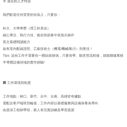
🎯 適合的人才特質
我們歡迎任何背景的你加入，只要你：
科大、大學學歷（理工科系佳）
細心專注、執行力佳、能在快節奏中依指示操作
英文基礎閱讀能力
如有室內配線證照、乙級技術士（機電/機械/動力）則更佳！
Tips: 這份工作不需要你一開始就很強，只要肯學、願意照流程做，就能穩健累積
半導體設備領域的實作經驗!
🏢 工作環境與制度
工作地點：林口、新竹、台中、台南、高雄皆有據點
需配合客戶端班別輪值，工作內容以基礎服務與設備保養為導向
由資深工程師帶領，新人有完善訓練及學習資源