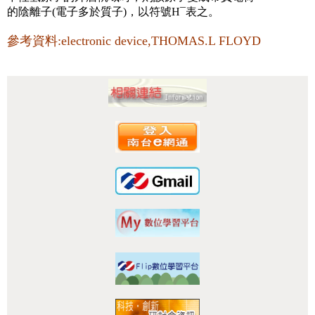
的陰離子(電子多於質子)，以符號H¯表之。
參考資料:electronic device,THOMAS.L FLOYD