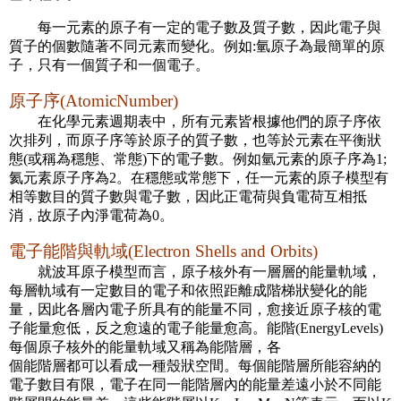
每一元素的原子有一定的電子數及質子數，因此電子與
質子的個數隨著不同元素而變化。例如:氫原子為最簡單的原
子，只有一個質子和一個電子。
原子序(AtomicNumber)
在化學元素週期表中，所有元素皆根據他們的原子序依
次排列，而原子序等於原子的質子數，也等於元素在平衡狀
態(或稱為穩態、常態)下的電子數。例如氫元素的原子序為1;
氦元素原子序為2。在穩態或常態下，任一元素的原子模型有
相等數目的質子數與電子數，因此正電荷與負電荷互相抵
消，故原子內淨電荷為0。
電子能階與軌域(Electron Shells and Orbits)
就波耳原子模型而言，原子核外有一層層的能量軌域，
每層軌域有一定數目的電子和依照距離成階梯狀變化的能
量，因此各層內電子所具有的能量不同，愈接近原子核的電
子能量愈低，反之愈遠的電子能量愈高。能階(EnergyLevels)
每個原子核外的能量軌域又稱為能階層，各
個能階層都可以看成一種殼狀空間。每個能階層所能容納的
電子數目有限，電子在同一能階層內的能量差遠小於不同能