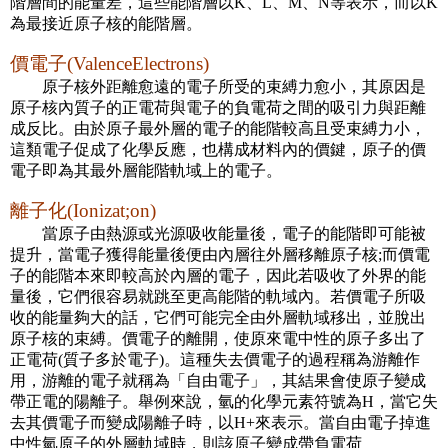
階層間的能量差，這些能階層以K、L、M、N等表示，而以K
為最接近原子核的能階層。
價電子(ValenceElectrons)
原子核外距離愈遠的電子所受的束縛力愈小，其原因是
原子核內質子的正電荷與電子的負電荷之間的吸引力與距離
成反比。由於原子最外層的電子的能階較高且受束縛力小，
這類電子促成了化學反應，也構成材料內的價鍵，原子的價
電子即為其最外層能階軌域上的電子。
離子化(Ionizat;on)
當原子由熱源或光源吸收能量後，電子的能階即可能被
提升，當電子獲得能量後便由內層往外層移離原子核;而價電
子的能階本來即較高於內層的電子，因此若吸收了外界的能
量後，它們很容易就跳至更高能階的軌域內。若價電子所吸
收的能量夠大的話，它們可能完全由外層軌域移出，並脫出
原子核的束縛。價電子的離開，使原來電中性的原子多出了
正電荷(質子多於電子)。這種失去價電子的過程稱為游離作
用，游離的電子就稱為「自由電子」，其結果會使原子變成
帶正電的陽離子。舉例來說，氫的化學元素符號為H，當它失
去其價電子而變成陽離子時，以H+來表示。當自由電子掉進
中性氫原子的外層軌域時，則該原子變成帶負電荷