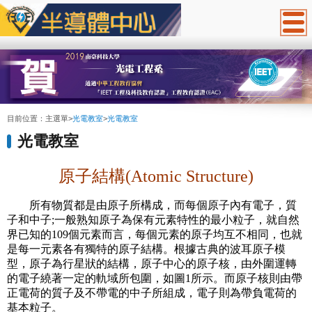
:::
目前位置：
主選單
>
光電教室
>
光電教室
光電教室
原子結構(Atomic Structure)
所有物質都是由原子所構成，而每個原子內有電子，質
子和中子;一般熟知原子為保有元素特性的最小粒子，就自然
界已知的109個元素而言，每個元素的原子均互不相同，也就
是每一元素各有獨特的原子結構。根據古典的波耳原子模
型，原子為行星狀的結構，原子中心的原子核，由外圍運轉
的電子繞著一定的軌域所包圍，如圖1所示。而原子核則由帶
正電荷的質子及不帶電的中子所組成，電子則為帶負電荷的
基本粒子。