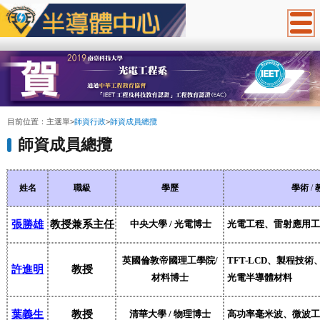
:::
目前位置：
主選單
>
師資行政
>
師資成員總攬
師資成員總攬
姓名
職級
學歷
學術
/
張勝雄
教授兼系主任
中央大學
/
光電博士
光電工程、雷射應用工
英國倫敦帝國理工學院
/
TFT-LCD
、製程技術
許進明
教授
材料博士
光電半導體材料
葉義生
教授
清華大學
/
物理博士
高功率毫米波、微波工