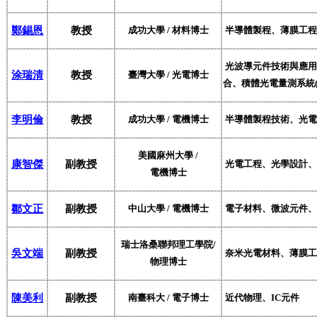
鄭錫恩
教授
成功大學
/
材料博士
半導體製程、薄膜工程
光波導元件技術與應用
涂瑞清
教授
臺灣大學
/
光電博士
合、積體光電量測系統
李明倫
教授
成功大學
/
電機博士
半導體製程技術、光電
美國麻州大學
/
康智傑
副教授
光電工程、光學設計、
電機博士
鄒文正
副教授
中山大學
/
電機博士
電子材料、微波元件、
瑞士
洛桑聯邦理工學院
/
吳文端
副教授
奈米光電材料、薄膜工
物理博士
陳美利
副教授
南臺科大
/
電子博士
近代物理、
IC
元件