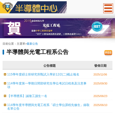
:::
目前位置：
主選單
>
最新公告
半導體與光電工程系公告
公告標題
發佈日期
115學年度碩士班研究所甄試入學於12/2(二)截止報名
2025/11/06
114學年度第一學期日間部研究生學位考試日程表及注意事
2025/09/30
項
【半導體系】誠徵工讀生一名
2025/06/23
114學年度半導體與光電工程系「碩士學位課程先修生」錄取
2025/06/10
名單公告