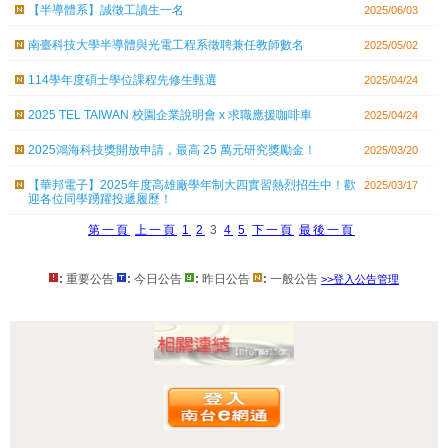
【半導體系】誠徵工讀生一名
2025/06/03
南臺科技⼤學半導體與光電⼯程系徵聘兼任教師數名
2025/05/02
114學年度碩士學位課程先修生甄選
2025/04/24
2025 TEL TAIWAN 校園企業說明會 x 求職應援咖啡車
2025/04/24
2025鴻海科技獎開放申請，最高 25 萬元研究獎勵金！
2025/03/20
【華邦電子】2025年度高雄廠學年制大四實習熱烈招生中！歡
2025/03/17
迎各位同學踴躍投遞履歷！
第一頁
上一頁
1
2
3
4
5
下一頁
最後一頁
:
重要公告
:
今日公告
:
昨日公告
:
一般公告
>>登入公告管理