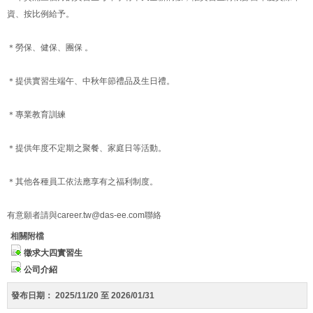
資、按比例給予。
＊勞保、健保、團保 。
＊提供實習生端午、中秋年節禮品及生日禮。
＊專業教育訓練
＊提供年度不定期之聚餐、家庭日等活動。
＊其他各種員工依法應享有之福利制度。
有意願者請與career.tw@das-ee.com聯絡
相關附檔
徵求大四實習生
公司介紹
發布日期：
2025/11/20 至 2026/01/31