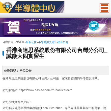
:::
目前位置：
主選單
>
最新公告
>
半導體與光電工程系公告
香港商達思系統股份有限公司台灣分公司_
誠徵大四實習生
公告類型：
單位公告
香港商達思系統股份有限公司台灣分公司是一家來自德國的半導體設備商。
公司的官網: https://www.das-ee.com/zh-hant/career/
公司及徵實習生介紹：
公司的設備是半導體廠務端的Local Scrubber，專門處理晶圓製程中的尾氣，將