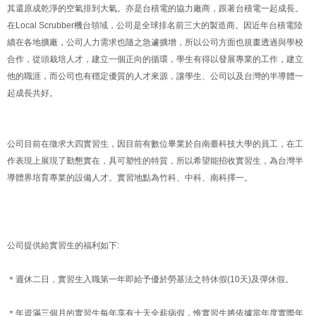
其還原成乾淨的空氣排到大氣。亦是台積電的協力廠商，跟著台積電一起成長。
在Local Scrubber機台領域，公司是全球排名前三大的製造商。因近年台積電陸
續在各地擴廠，公司人力需求也隨之急遽擴增，所以公司方面也規畫透過與學校
合作，從頭栽培人才，建立一個正向的循環，學生有得以發展專業的工作，建立
他的職涯，而公司也有穩定優質的人才來源，讓學生、公司以及台灣的半導體一
起成長共好。
公司目前在徵求大四實習生，因目前有數位畢業於自南臺科技大學的員工，在工
作表現上展現了勤懇實在，具可塑性的特質，所以希望能招收實習生，為台灣半
導體界培育專業的設備人才。實習地點為竹科、中科、南科擇一。
公司提供給實習生的福利如下:
＊週休二日，實習生入職第一年即給予優於勞基法之特休假(10天)及彈休假。
＊年資滿三個月的實習生每年享有十天全薪病假，惟實習生將依據當年度實際年