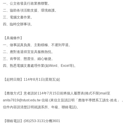
一、公文收發及行政業務聯繫。
二、協助各項活動支援、環境維護。
三、電腦文書作業。
四、臨時交辦事項。
【具備條件】
一、做事認真負責、主動積極、不遲到早退。
二、應對進退得宜並具服務熱忱。
三、肯學習、態度佳、細心敏捷。
四、熟悉電腦文書處理作業(如Word、Excel等)。
【起聘日期】114年8月1日(星期五)起
【應徵方式】意者請於114年7月15日前將個人履歷表(格式不限)mail至
anita7819@stust.edu.tw 信箱 (來信主旨請註明「應徵半導體系工讀生-姓名」，
信件內容請清楚註明就讀系所、年級、聯絡電話)。
【聯絡電話】(06)253-3131分機3601