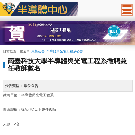
:::
目前位置：
主選單
>
最新公告
>
半導體與光電工程系公告
南臺科技⼤學半導體與光電⼯程系徵聘兼
任教師數名
公告類型：
單位公告
徵聘單位：半導體與光電⼯程系
擬聘職稱：講師(含)以上兼任教師
人數：2名