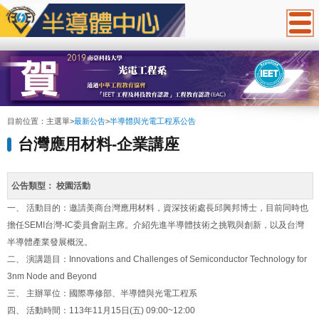
:::
目前位置：
主選單
>
最新公告
>
半導體與光電工程系公告
台灣應用材料-企業講座
公告類型：
校園活動
一、 活動目的：邀請美商台灣應用材料，資深技術處長邱興邦博士，目前同時也
擔任SEMI台灣-IC委員會副主席。介紹先進半導體技術之挑戰與創新，以及台灣
半導體產業發展概況。
二、 演講題目：Innovations and Challenges of Semiconductor Technology for
3nm Node and Beyond
三、 主辦單位：國際專修部、半導體與光電工程系
四、 活動時間：113年11月15日(五) 09:00~12:00