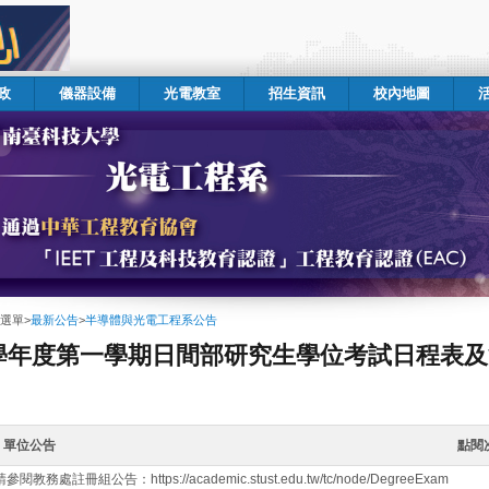
政
儀器設備
光電教室
招生資訊
校內地圖
選單
>
最新公告
>
半導體與光電工程系公告
3學年度第一學期日間部研究生學位考試日程表
單位公告
點閱
教務處註冊組公告：https://academic.stust.edu.tw/tc/node/DegreeExam