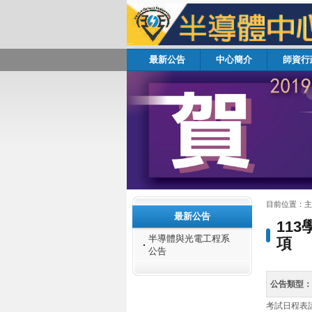
:::
最新公告
中心簡介
師資行
:::
:::
目前位置：
主
最新公告
11
半導體與光電工程系
項
公告
公告類型：
考試日程表請參閱