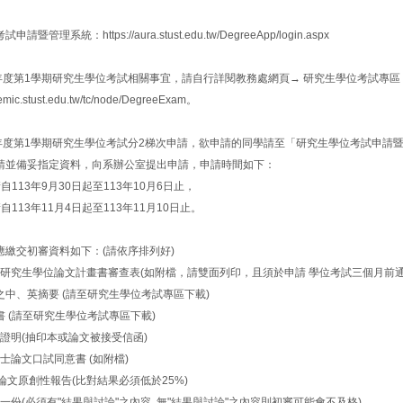
暨管理系統：https://aura.stust.edu.tw/DegreeApp/login.aspx
學年度第1學期研究生學位考試相關事宜，請自行詳閱教務處網頁→ 研究生學位考試專區
demic.stust.edu.tw/tc/node/DegreeExam。
學年度第1學期研究生學位考試分2梯次申請，欲申請的同學請至「研究生學位考試申請
請並備妥指定資料，向系辦公室提出申請，申請時間如下：
自113年9月30日起至113年10月6日止，
自113年11月4日起至113年11月10日止。
應繳交初審資料如下：(請依序排列好)
體系研究生學位論文計畫書審查表(如附檔，請雙面列印，且須於申請 學位考試三個月前通
.論文之中、英摘要 (請至研究生學位考試專區下載)
切結書 (請至研究生學位考試專區下載)
接受證明(抽印本或論文被接受信函)
生碩士論文口試同意書 (如附檔)
nitin 論文原創性報告(比對結果必須低於25%)
初稿一份(必須有"結果與討論"之內容, 無"結果與討論"之內容則初審可能會不及格)