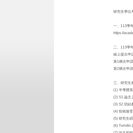
研究生學位考試申請
一、113
https://aca
二、113
線上提出申
第1梯次申請
第2梯次申請
三、研究生
(1) 半導
(2) S1
(3) S2.
(4) 投稿
(5) 研究
(6) Tur
(7) 論文