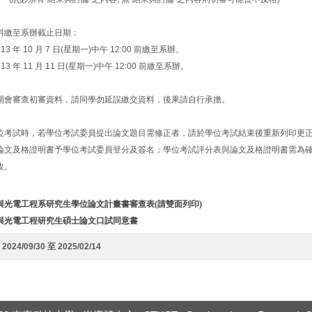
料繳至系辦截止日期：
3 年 10 月 7 日(星期一)中午 12:00 前繳至系辦。
3 年 11 月 11 日(星期一)中午 12:00 前繳至系辦。
開會審查初審資料，請同學勿延誤繳交資料，後果請自行承擔。
位考試時，若學位考試委員提出論文題目需修正者，請於學位考試結束後重新列印更
論文及格證明書予學位考試委員登分及簽名；學位考試評分表與論文及格證明書需為
改。
與光電工程系研究生學位論文計畫書審查表(請雙面列印)
與光電工程研究生碩士論文口試同意書
2024/09/30 至 2025/02/14