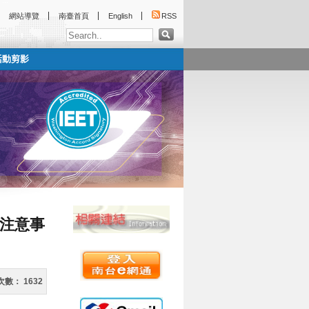
:::
網站導覽
南臺首頁
English
RSS
活動剪影
:::
及注意事
次數：
1632