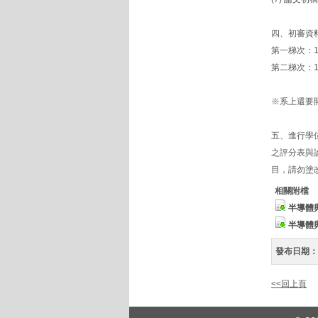
四、初審資
第一梯次：11
第二梯次：11
※系上還要
五、進行學
之評分表與
目，請勿塗
相關附檔
半導體
半導體
發布日期：
<<回上頁
:::