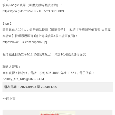
填寫Google 表單（可優先獲得面試邀約）：
https://goo.gl/forms/WHK71HRZCLS8p50B3
Step 2
即日起進入104人力銀行網站搜尋【聯華電子】，點選【半導體設備實習-大四專
案計畫】投遞履歷即可 (請上傳成績單+學生證正反面)：
https://www.104.com.tw/job/70pj1
報名截止日為2024/11/15(額滿為止)，預計10月陸續進行面試
聯絡人資訊：
南科實習：郭小姐，電話：(06) 505-4888 分機 11551，電子信箱：
Shirley_SY_Kuo@UMC.COM
發布日期：
2024/09/23 至 2024/11/15
<<回上頁