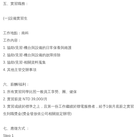
五、實習職務：
(一)設備實習生
工作地點：南科
工作內容：
1. 協助/見習-機台與設備的日常保養與維護
2. 協助/見習-機台與設備的故障排除
3. 協助/見習-相關資料蒐集
4. 其他主管交辦事項
六、薪酬/福利：
1. 所有實習同學比照一般員工享勞、團、健保
2. 實習薪資 NTD 39,000/月
3. 實習成績於標準之上，且第一份工作繼續於聯電服務者，給予1個月底薪之實習
生到職獎金(獎金發放依公司相關規定辦理)
七、應徵方式 ：
Step 1