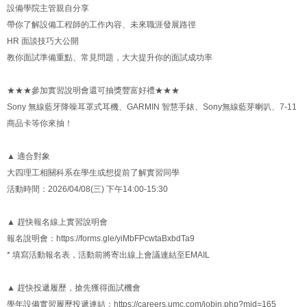
設備學院主管親自分享
帶你了解設備工程師的工作內容、未來職涯發展路徑
HR 面談技巧大公開
教你面試準備重點、常見問題，大大提升你的面試成功率
★★★參加實習說明會還可抽獎豐富好禮★★★
Sony 無線藍牙降噪耳罩式耳機、GARMIN 智慧手錶、Sony無線藍芽喇叭、7-11
商品卡等你來抽！
▲ 適合對象
大四理工相關科系在學生或想提前了解實習同學
活動時間：2026/04/08(三) 下午14:00-15:30
▲ 趕快報名線上實習說明會
報名說明會：https://forms.gle/yiMbFPcwtaBxbdTa9
* 填寫活動報名表，活動前將寄出線上會議連結至EMAIL
▲ 趕快投遞履歷，搶先獲得面試機會
學年設備實習履歷投遞連結：https://careers.umc.com/jobin.php?mid=165