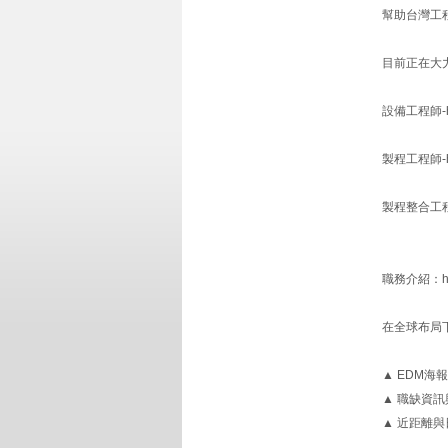
幫助台灣工
目前正在大力
設備工程師-http
製程工程師-http
製程整合工程師-h
職務介紹：https:
在全球布局
▲ EDM海報：ht
▲ 職缺資訊與投遞
▲ 近距離與日本廠