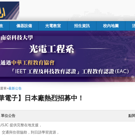
政
儀器設備
光電教室
招生資訊
校內地圖
選單
>
最新公告
華電子】日本廠熱烈招募中！
單位公告
點
USJC 提供完整在地支援，
、交通與住宿協助，到日語學習資源，