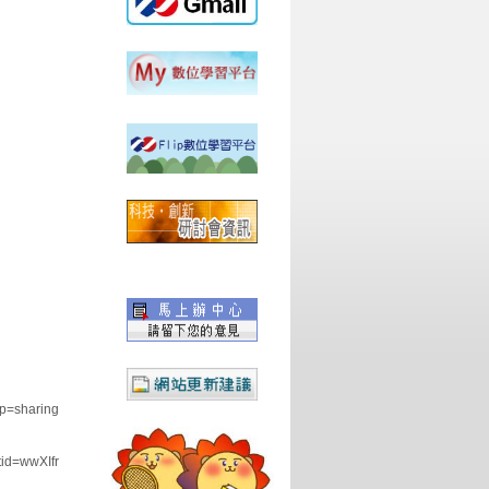
p=sharing
d=wwXIfr