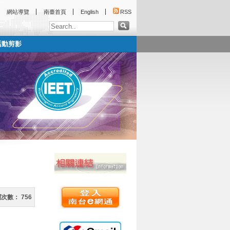
:::
網站導覽
南臺首頁
English
RSS
活動剪影
:::
閱次數：
756