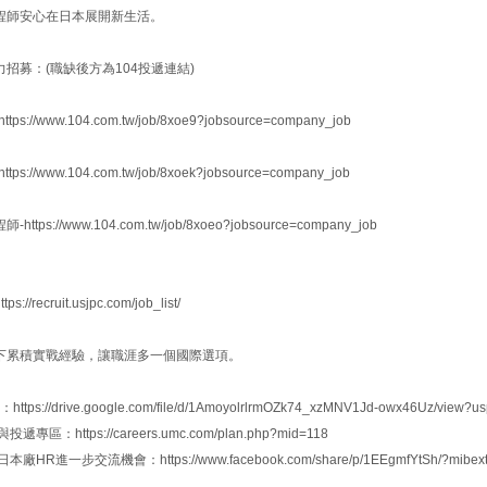
程師安心在日本展開新生活。
招募：(職缺後方為104投遞連結)
s://www.104.com.tw/job/8xoe9?jobsource=company_job
s://www.104.com.tw/job/8xoek?jobsource=company_job
ttps://www.104.com.tw/job/8xoeo?jobsource=company_job
//recruit.usjpc.com/job_list/
下累積實戰經驗，讓職涯多一個國際選項。
tps://drive.google.com/file/d/1AmoyolrlrmOZk74_xzMNV1Jd-owx46Uz/view?us
專區：https://careers.umc.com/plan.php?mid=118
HR進一步交流機會：https://www.facebook.com/share/p/1EEgmfYtSh/?mibexti