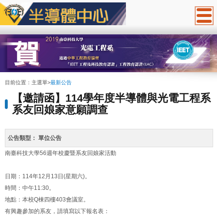
:::
目前位置：
主選單
>
最新公告
【邀請函】114學年度半導體與光電工程系
系友回娘家意願調查
公告類型：
單位公告
南臺科技大學56週年校慶暨系友回娘家活動
日期：114年12月13日(星期六)。
時間：中午11:30。
地點：本校Q棟四樓403會議室。
有興趣參加的系友，請填寫以下報名表：