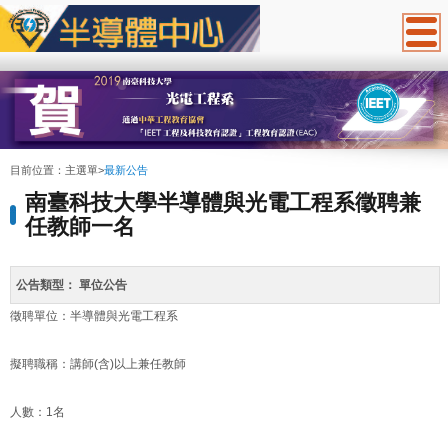
:::
目前位置：
主選單
>
最新公告
南臺科技⼤學半導體與光電⼯程系徵聘兼
任教師⼀名
公告類型：
單位公告
徵聘單位：半導體與光電⼯程系
擬聘職稱：講師(含)以上兼任教師
人數：1名